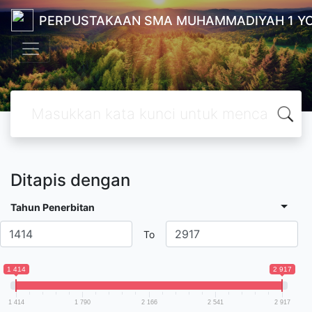
PERPUSTAKAAN SMA MUHAMMADIYAH 1 Y
Ditapis dengan
Tahun Penerbitan
To
1 414
2 917
1 414
1 790
2 166
2 541
2 917