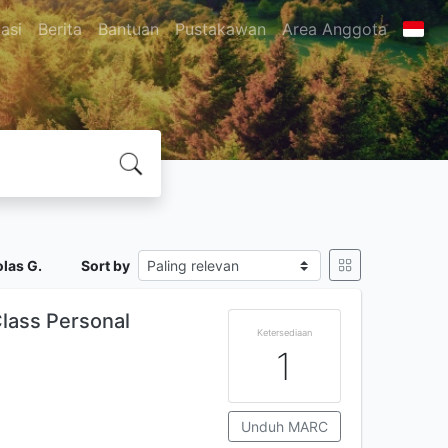
asi
Berita
Bantuan
Pustakawan
Area Anggota
las G.
Sort by
lass Personal
Ketersediaan
1
Unduh MARC