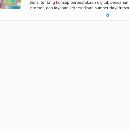
Berisi tentan
g
konsep perpustakaan di
g
ital, pencaria
internet, dan layanan ketersediaan sumber daya/resou