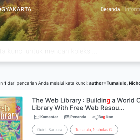
OGYAKARTA
Beranda
Inform
an
1
dari pencarian Anda melalui kata kunci:
author=Tumaiulo, Nicho
The Web Library : Buildin
g
a World C
Library With Free Web Resou…
Komentar
Penanda
Ba
g
ikan
Quint, Barbara
Tumaiulo
,
Nicholas
G
.