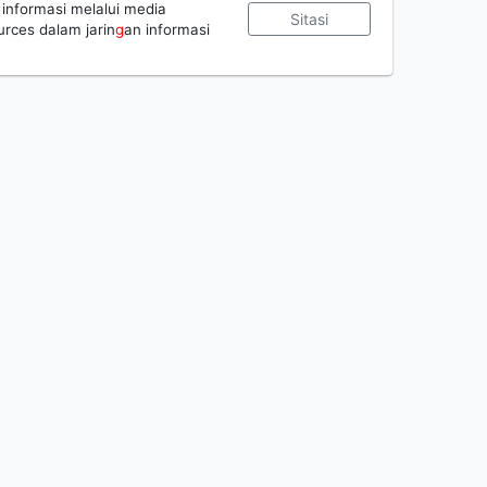
n informasi melalui media
Sitasi
rces dalam jarin
g
an informasi