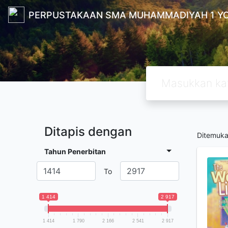
PERPUSTAKAAN SMA MUHAMMADIYAH 1 Y
Ditapis dengan
Ditemuk
Tahun Penerbitan
To
1 414
2 917
1 414
1 790
2 166
2 541
2 917